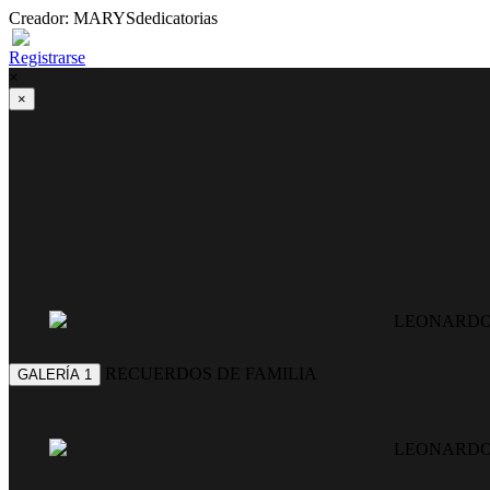
Creador: MARYSdedicatorias
Registrarse
×
×
LEONARDO
RECUERDOS DE FAMILIA
GALERÍA 1
LEONARDO