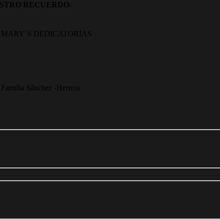
UESTRO RECUERDO.
MARY`S DEDICATORIAS
Familia Sánchez -Herrera